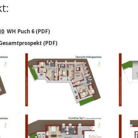
t:
30
WH Puch 6 (PDF)
esamtprospekt (PDF)